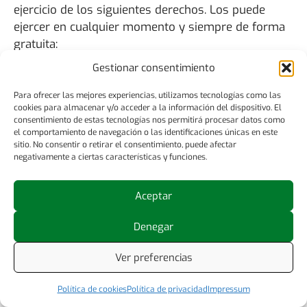
ejercicio de los siguientes derechos. Los puede
ejercer en cualquier momento y siempre de forma
gratuita:
Gestionar consentimiento
El derecho a recibir copia
Para ofrecer las mejores experiencias, utilizamos tecnologías como las
Derecho de acceso
de su información
cookies para almacenar y/o acceder a la información del dispositivo. El
personal.
consentimiento de estas tecnologías nos permitirá procesar datos como
el comportamiento de navegación o las identificaciones únicas en este
sitio. No consentir o retirar el consentimiento, puede afectar
El derecho a solicitar la
Derecho de
negativamente a ciertas características y funciones.
corrección de errores en
rectificación
la información personal.
Aceptar
El derecho a solicitar que
Derecho de
Denegar
eliminemos su
cancelación/supresión
información personal –
(derecho al olvido)
Ver preferencias
en algunas situaciones.
El derecho a solicitar la
Política de cookies
Política de privacidad
Impressum