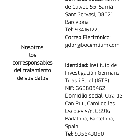
de Calvet, 55, Sarrià-
Sant Gervasi, 08021
Barcelona
Tel:
934161220
Correo Electrónico:
gdpr@bocemtium.com
Nosotros,
los
corresponsables
Identidad:
Instituto de
del tratamiento
Investigación Germans
de sus datos
Trias i Pujol (IGTP)
NIF:
G60805462
Domicilio social:
Ctra de
Can Ruti, Camí de les
Escoles s/n, 08916
Badalona, Barcelona,
Spain
Tel:
935543050